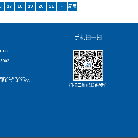
6
17
18
19
20
21
»
尾页
›
手机扫一扫
1666
5902
omproducts.com
路15号广汇国贸A
扫描二维码联系我们