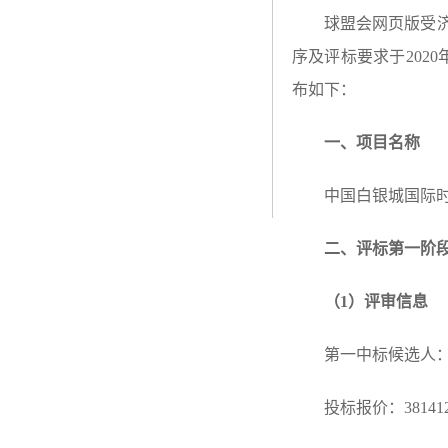
球盟会网页版受
序及评标要求于
202
布如下
：
一、项目名称
中国白银城国际
二、评标
第一阶
（
1）评审信息
第一中标候选人
投标报价：
381