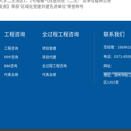
大学二生活区1、2号楼暖气改造项目（二次） 竞争性磋商公告
支部】荣获“区域化党建共建先进单位”荣誉称号
工程咨询
全过程工程咨询
联系我们
范经理：1669618
工程咨询
项目管理
电话：0371-6558
PPP咨询
项目代建
BIM咨询
全过程工程咨询
网址：
www.shippingro
代表业绩
代表业绩
地址：郑州市经三
区1202室