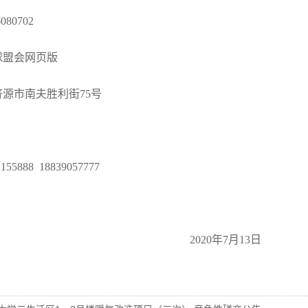
6080702
球盟会网页版
济源市南夫胜利街
75号
2155888 18839057777
2020年7月13日