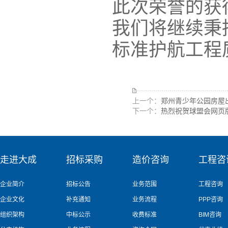
此次荣誉的获
我们将继续秉
标准护航工程
上一个：
郑州青少年公园房屋
下一个：
热烈祝贺球盟会网页
走进大成
招标采购
造价咨询
工程咨
企业简介
招标公告
业务范围
工程咨询
企业文化
补充通知
业务流程
PPP咨询
组织架构
中标公示
收费标准
BIM咨询