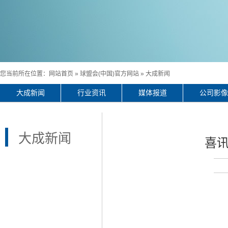
您当前所在位置：
网站首页
»
球盟会(中国)官方网站
»
大成新闻
大成新闻
行业资讯
媒体报道
公司影像
大成新闻
喜讯