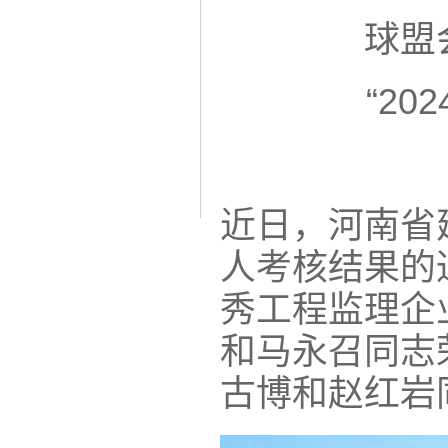
球盟
“2
近日，河南省
人考核结果的
秀工程监理企
和马永召同志荣
古博和赵红岩同