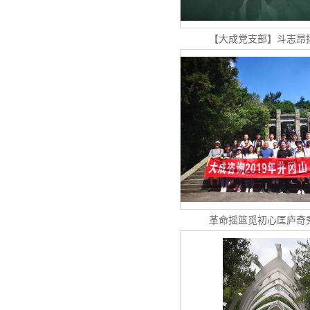
【大成党支部】斗志昂
革命摇篮觅初心匡庐奇