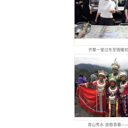
齐聚一堂过冬至情暖
青山秀水·放歌青春—