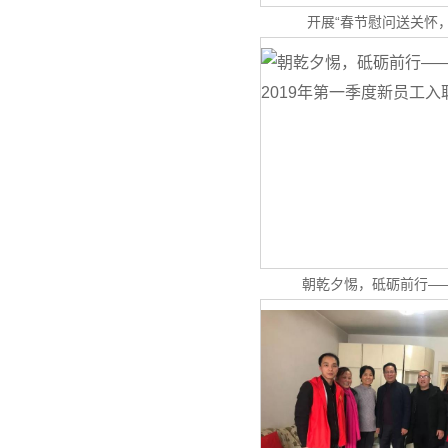
开展“春节慰问送关怀
朝乾夕惕，砥砺前行—