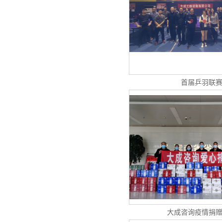
首届乒羽联
大成咨询疫情捐